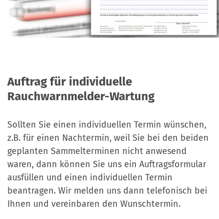
Installationsmaterial an Kunden im Fachhandwerk
Abrechnungszentrale in Wasserburg ermöglicht
Einige unserer Mitarbeitenden in Chemnitz sind
Verfügung steht
zu liefern.
eine optimale Auftragsabwicklung bis hin zur
Spezialisten der ersten Stunde für die Funk-Fern-
Abrechnungserstellung (z. Bsp. HKA) für unsere
Auslesung Technologie und bereits seit mehreren
Seit März 2021 ist unser Partner Perry Oehme
Kunden.
Jahrzehnten mit dieser Technik unterwegs.
Wärmedienst in neuen Geschäftsräumen in
Coswig.
Auftrag für individuelle
Im April 2024 fusionierte Perry Oehme mit der
Firma Saxomes GmbH zur neuen "ThermoSax
Rauchwarnmelder-Wartung
GmbH" und ist damit nun noch leistungsfähiger
und größer im Großraum Ost-Sachsen.
Sollten Sie einen individuellen Termin wünschen,
z.B. für einen Nachtermin, weil Sie bei den beiden
geplanten Sammelterminen nicht anwesend
waren, dann können Sie uns ein Auftragsformular
ausfüllen und einen individuellen Termin
beantragen. Wir melden uns dann telefonisch bei
Ihnen und vereinbaren den Wunschtermin.